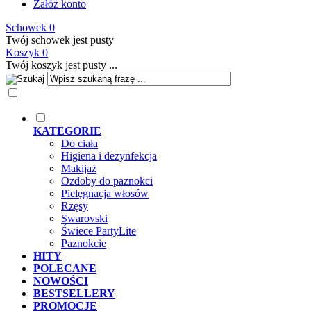
Załóż konto
Schowek
0
Twój schowek jest pusty
Koszyk
0
Twój koszyk jest pusty ...
KATEGORIE
Do ciała
Higiena i dezynfekcja
Makijaż
Ozdoby do paznokci
Pielęgnacja włosów
Rzęsy
Swarovski
Świece PartyLite
Paznokcie
HITY
POLECANE
NOWOŚCI
BESTSELLERY
PROMOCJE