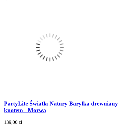
PartyLite Światła Natury Baryłka drewniany
knotem - Morwa
139,00 zł