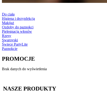
Do ciała
Higiena i dezynfekcja
Makijaż
Ozdoby do paznokci
Pielęgnacja włosów
Rzęsy
Swarovski
Świece PartyLite
Paznokcie
PROMOCJE
Brak danych do wyświetlenia
NASZE PRODUKTY