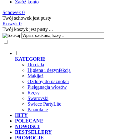
Załóż konto
Schowek
0
Twój schowek jest pusty
Koszyk
0
Twój koszyk jest pusty ...
KATEGORIE
Do ciała
Higiena i dezynfekcja
Makijaż
Ozdoby do paznokci
Pielęgnacja włosów
Rzęsy
Swarovski
Świece PartyLite
Paznokcie
HITY
POLECANE
NOWOŚCI
BESTSELLERY
PROMOCJE