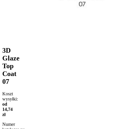
3D
Glaze
Top
Coat
07
Koszt
wysyłki:
od
14,74
zł
Numer