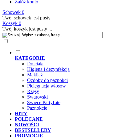
Załóż konto
Schowek
0
Twój schowek jest pusty
Koszyk
0
Twój koszyk jest pusty ...
KATEGORIE
Do ciała
Higiena i dezynfekcja
Makijaż
Ozdoby do paznokci
Pielęgnacja włosów
Rzęsy
Swarovski
Świece PartyLite
Paznokcie
HITY
POLECANE
NOWOŚCI
BESTSELLERY
PROMOCJE