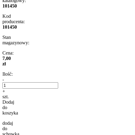
katalogowy:
101450
Kod
producenta:
101450
Stan
magazynowy:
Cena:
7,00
zł
Ilość:
-
+
szt.
Dodaj
do
koszyka
dodaj
do
schowka