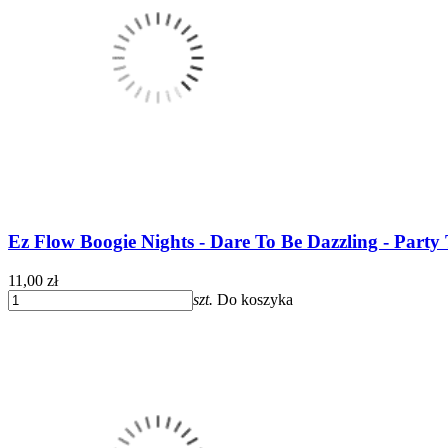
Ez Flow Boogie Nights - Dare To Be Dazzling - Party 
11,00 zł
szt.
Do koszyka