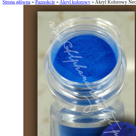
Strona główna
»
Paznokcie
»
Akryl kolorowy
»
Akryl Kolorowy Neo