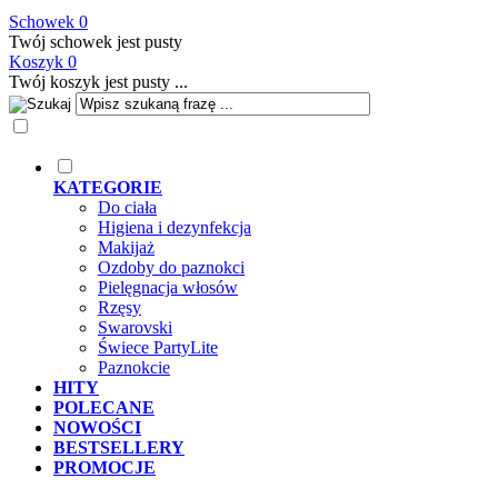
Schowek
0
Twój schowek jest pusty
Koszyk
0
Twój koszyk jest pusty ...
KATEGORIE
Do ciała
Higiena i dezynfekcja
Makijaż
Ozdoby do paznokci
Pielęgnacja włosów
Rzęsy
Swarovski
Świece PartyLite
Paznokcie
HITY
POLECANE
NOWOŚCI
BESTSELLERY
PROMOCJE