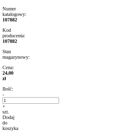
Numer
katalogowy:
107882
Kod
producenta:
107882
Stan
magazynowy:
Cena:
24,00
zł
Ilość:
-
+
szt.
Dodaj
do
koszyka