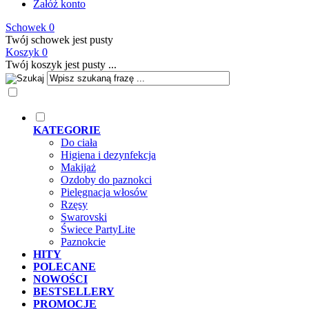
Załóż konto
Schowek
0
Twój schowek jest pusty
Koszyk
0
Twój koszyk jest pusty ...
KATEGORIE
Do ciała
Higiena i dezynfekcja
Makijaż
Ozdoby do paznokci
Pielęgnacja włosów
Rzęsy
Swarovski
Świece PartyLite
Paznokcie
HITY
POLECANE
NOWOŚCI
BESTSELLERY
PROMOCJE