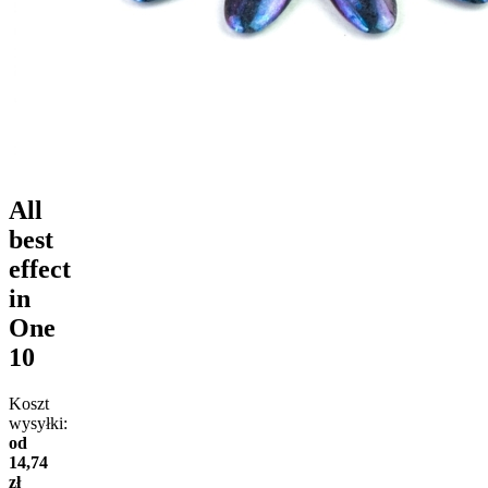
All
best
effect
in
One
10
Koszt
wysyłki:
od
14,74
zł