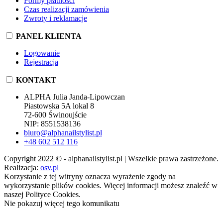
Formy płatności
Czas realizacji zamówienia
Zwroty i reklamacje
PANEL KLIENTA
Logowanie
Rejestracja
KONTAKT
ALPHA Julia Janda-Lipowczan
Piastowska 5A lokal 8
72-600 Świnoujście
NIP: 8551538136
biuro@alphanailstylist.pl
+48 602 512 116
Copyright 2022 © - alphanailstylist.pl | Wszelkie prawa zastrzeżone.
Realizacja:
osv.pl
Korzystanie z tej witryny oznacza wyrażenie zgody na
wykorzystanie plików cookies. Więcej informacji możesz znaleźć w
naszej Polityce Cookies.
Nie pokazuj więcej tego komunikatu