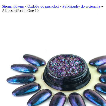
Strona główna
»
Ozdoby do paznokci
»
Pyłki/pudry do wcierania
»
All best effect in One 10