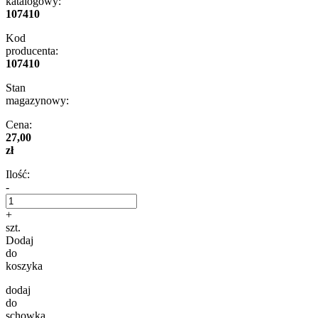
katalogowy:
107410
Kod
producenta:
107410
Stan
magazynowy:
Cena:
27,00
zł
Ilość:
-
+
szt.
Dodaj
do
koszyka
dodaj
do
schowka