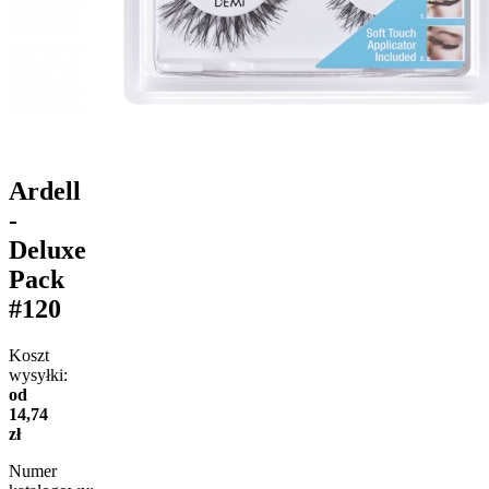
Ardell
-
Deluxe
Pack
#120
Koszt
wysyłki:
od
14,74
zł
Numer