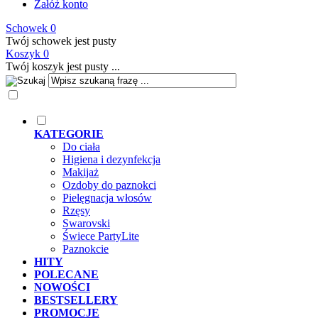
Załóż konto
Schowek
0
Twój schowek jest pusty
Koszyk
0
Twój koszyk jest pusty ...
KATEGORIE
Do ciała
Higiena i dezynfekcja
Makijaż
Ozdoby do paznokci
Pielęgnacja włosów
Rzęsy
Swarovski
Świece PartyLite
Paznokcie
HITY
POLECANE
NOWOŚCI
BESTSELLERY
PROMOCJE