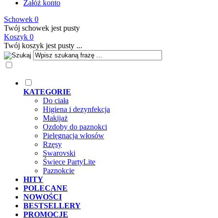
Załóż konto
Schowek
0
Twój schowek jest pusty
Koszyk
0
Twój koszyk jest pusty ...
KATEGORIE
Do ciała
Higiena i dezynfekcja
Makijaż
Ozdoby do paznokci
Pielęgnacja włosów
Rzęsy
Swarovski
Świece PartyLite
Paznokcie
HITY
POLECANE
NOWOŚCI
BESTSELLERY
PROMOCJE