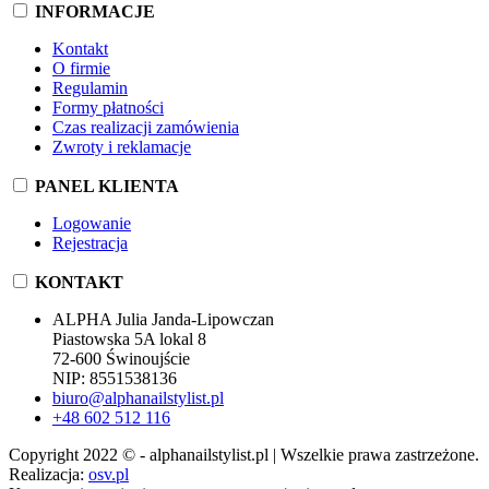
INFORMACJE
Kontakt
O firmie
Regulamin
Formy płatności
Czas realizacji zamówienia
Zwroty i reklamacje
PANEL KLIENTA
Logowanie
Rejestracja
KONTAKT
ALPHA Julia Janda-Lipowczan
Piastowska 5A lokal 8
72-600 Świnoujście
NIP: 8551538136
biuro@alphanailstylist.pl
+48 602 512 116
Copyright 2022 © - alphanailstylist.pl | Wszelkie prawa zastrzeżone.
Realizacja:
osv.pl