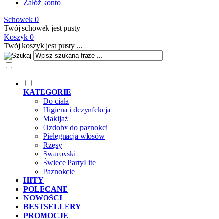
Załóż konto
Schowek
0
Twój schowek jest pusty
Koszyk
0
Twój koszyk jest pusty ...
KATEGORIE
Do ciała
Higiena i dezynfekcja
Makijaż
Ozdoby do paznokci
Pielęgnacja włosów
Rzęsy
Swarovski
Świece PartyLite
Paznokcie
HITY
POLECANE
NOWOŚCI
BESTSELLERY
PROMOCJE