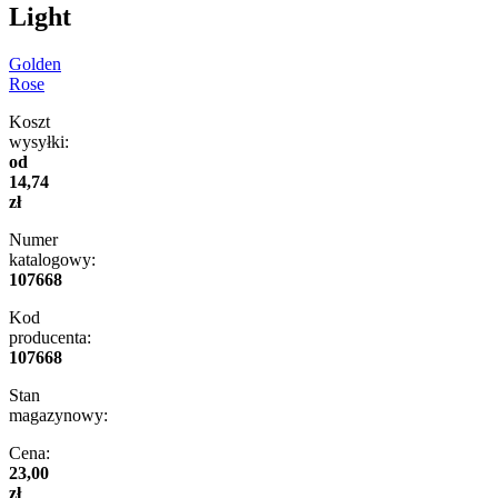
Light
Golden
Rose
Koszt
wysyłki:
od
14,74
zł
Numer
katalogowy:
107668
Kod
producenta:
107668
Stan
magazynowy:
Cena:
23,00
zł