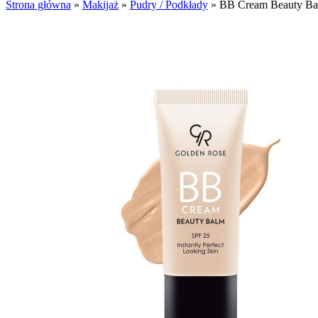
Strona główna
»
Makijaż
»
Pudry / Podkłady
»
BB Cream Beauty Bal