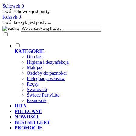
Schowek
0
Twój schowek jest pusty
Koszyk
0
Twój koszyk jest pusty ...
KATEGORIE
Do ciała
Higiena i dezynfekcja
Makijaż
Ozdoby do paznokci
Pielęgnacja włosów
Rzęsy
Swarovski
Świece PartyLite
Paznokcie
HITY
POLECANE
NOWOŚCI
BESTSELLERY
PROMOCJE