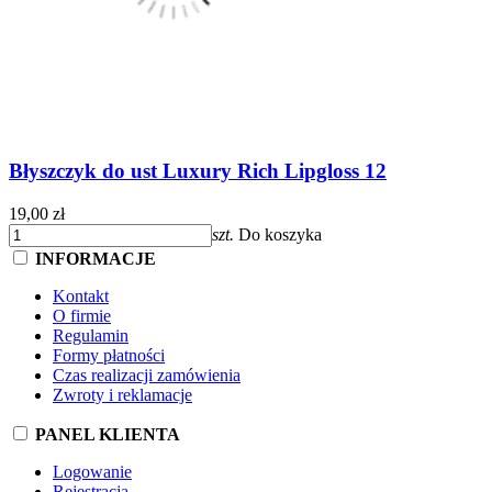
Błyszczyk do ust Luxury Rich Lipgloss 12
19,00 zł
szt.
Do koszyka
INFORMACJE
Kontakt
O firmie
Regulamin
Formy płatności
Czas realizacji zamówienia
Zwroty i reklamacje
PANEL KLIENTA
Logowanie
Rejestracja