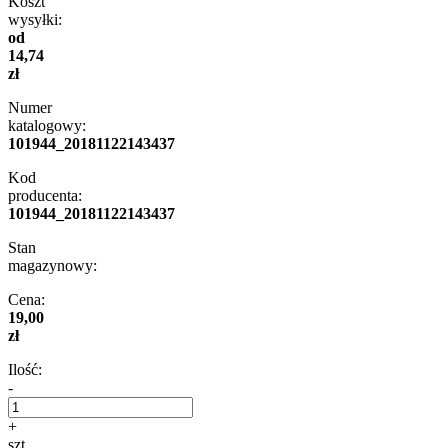
Koszt
wysyłki:
od
14,74
zł
Numer
katalogowy:
101944_20181122143437
Kod
producenta:
101944_20181122143437
Stan
magazynowy:
Cena:
19,00
zł
Ilość:
-
+
szt.