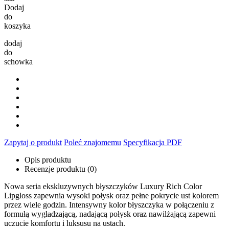
Dodaj
do
koszyka
dodaj
do
schowka
Zapytaj o produkt
Poleć znajomemu
Specyfikacja PDF
Opis produktu
Recenzje produktu (0)
Nowa seria ekskluzywnych błyszczyków Luxury Rich Color
Lipgloss zapewnia wysoki połysk oraz pełne pokrycie ust kolorem
przez wiele godzin. Intensywny kolor błyszczyka w połączeniu z
formułą wygładzającą, nadającą połysk oraz nawilżającą zapewni
uczucie komfortu i luksusu na ustach.