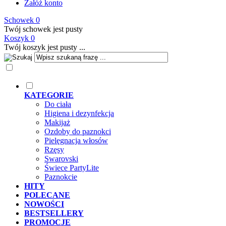
Załóż konto
Schowek
0
Twój schowek jest pusty
Koszyk
0
Twój koszyk jest pusty ...
KATEGORIE
Do ciała
Higiena i dezynfekcja
Makijaż
Ozdoby do paznokci
Pielęgnacja włosów
Rzęsy
Swarovski
Świece PartyLite
Paznokcie
HITY
POLECANE
NOWOŚCI
BESTSELLERY
PROMOCJE