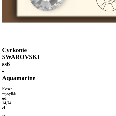
Cyrkonie
SWAROVSKI
ss6
-
Aquamarine
Koszt
wysyłki:
od
14,74
zł