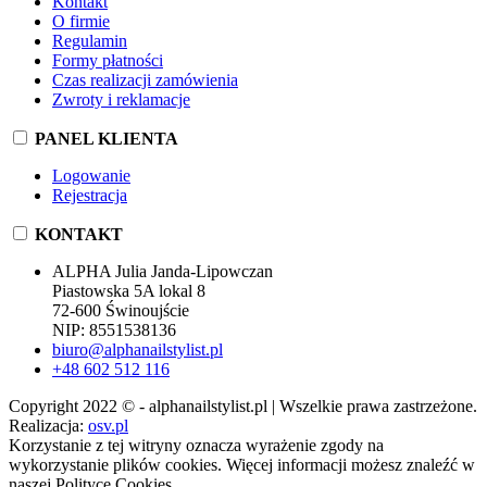
Kontakt
O firmie
Regulamin
Formy płatności
Czas realizacji zamówienia
Zwroty i reklamacje
PANEL KLIENTA
Logowanie
Rejestracja
KONTAKT
ALPHA Julia Janda-Lipowczan
Piastowska 5A lokal 8
72-600 Świnoujście
NIP: 8551538136
biuro@alphanailstylist.pl
+48 602 512 116
Copyright 2022 © - alphanailstylist.pl | Wszelkie prawa zastrzeżone.
Realizacja:
osv.pl
Korzystanie z tej witryny oznacza wyrażenie zgody na
wykorzystanie plików cookies. Więcej informacji możesz znaleźć w
naszej Polityce Cookies.