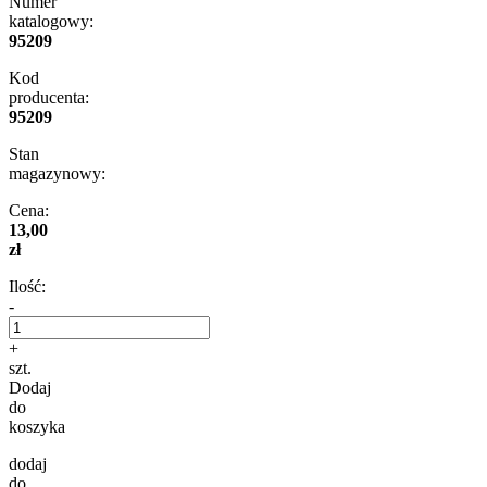
Numer
katalogowy:
95209
Kod
producenta:
95209
Stan
magazynowy:
Cena:
13,00
zł
Ilość:
-
+
szt.
Dodaj
do
koszyka
dodaj
do