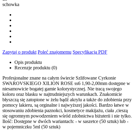
schowka
Zapytaj o produkt
Poleć znajomemu
Specyfikacja PDF
Opis produktu
Recenzje produktu (0)
Profesjonalne znane na całym świecie Szlifowane Cyrkonie
SWAROVSKIEGO XILION ROSE ss6 1,90-2,00mm dostępne w
niesamowicie bogatej gamie kolorystycznej. Nie tracą swojego
koloru oraz blasku w najtrudniejszych warunkach. Znakomicie
błyszczą się zatopione w żelu bądź akrylu a także do zdobienia przy
pomocy lakieru, są orginalne i najwyższej jakości. Bardzo łatwe w
stosowaniu zdobienia paznokci, kosmetyce makijażu, ciała ,cieszą
się ogromnym powodzeniem wśród zdobnictwa biżuterii i nie tylko.
Ilość: Dostępne w dwóch wariantach: - w saszetce (50 sztuk) lub -
w pojemniczku 5ml (50 sztuk)