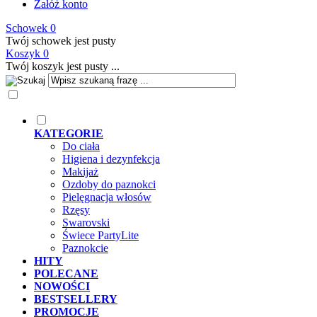
Załóż konto
Schowek
0
Twój schowek jest pusty
Koszyk
0
Twój koszyk jest pusty ...
KATEGORIE
Do ciała
Higiena i dezynfekcja
Makijaż
Ozdoby do paznokci
Pielęgnacja włosów
Rzęsy
Swarovski
Świece PartyLite
Paznokcie
HITY
POLECANE
NOWOŚCI
BESTSELLERY
PROMOCJE