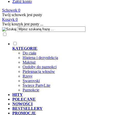
Załóż konto
Schowek
0
Twój schowek jest pusty
Koszyk
0
Twój koszyk jest pusty ...
KATEGORIE
Do ciała
Higiena i dezynfekcja
Makijaż
Ozdoby do paznokci
Pielęgnacja włosów
Rzęsy
Swarovski
Świece PartyLite
Paznokcie
HITY
POLECANE
NOWOŚCI
BESTSELLERY
PROMOCJE