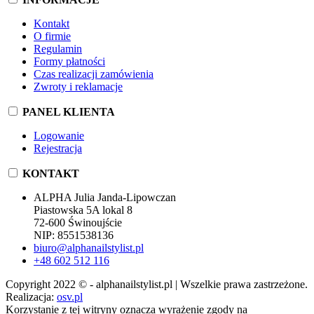
Kontakt
O firmie
Regulamin
Formy płatności
Czas realizacji zamówienia
Zwroty i reklamacje
PANEL KLIENTA
Logowanie
Rejestracja
KONTAKT
ALPHA Julia Janda-Lipowczan
Piastowska 5A lokal 8
72-600 Świnoujście
NIP: 8551538136
biuro@alphanailstylist.pl
+48 602 512 116
Copyright 2022 © - alphanailstylist.pl | Wszelkie prawa zastrzeżone.
Realizacja:
osv.pl
Korzystanie z tej witryny oznacza wyrażenie zgody na