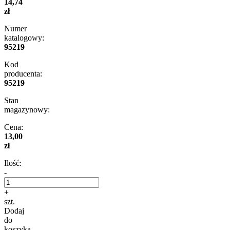
14,74
zł
Numer
katalogowy:
95219
Kod
producenta:
95219
Stan
magazynowy:
Cena:
13,00
zł
Ilość:
-
+
szt.
Dodaj
do
koszyka