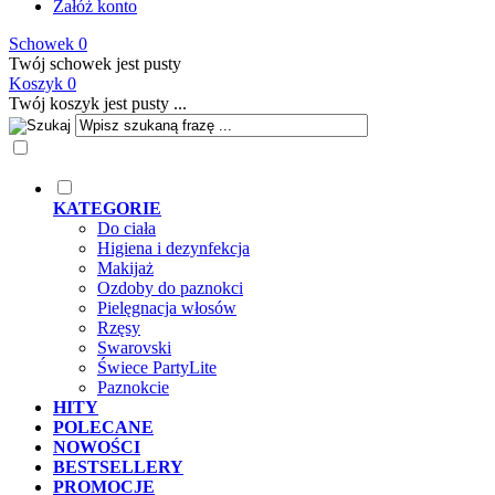
Załóż konto
Schowek
0
Twój schowek jest pusty
Koszyk
0
Twój koszyk jest pusty ...
KATEGORIE
Do ciała
Higiena i dezynfekcja
Makijaż
Ozdoby do paznokci
Pielęgnacja włosów
Rzęsy
Swarovski
Świece PartyLite
Paznokcie
HITY
POLECANE
NOWOŚCI
BESTSELLERY
PROMOCJE