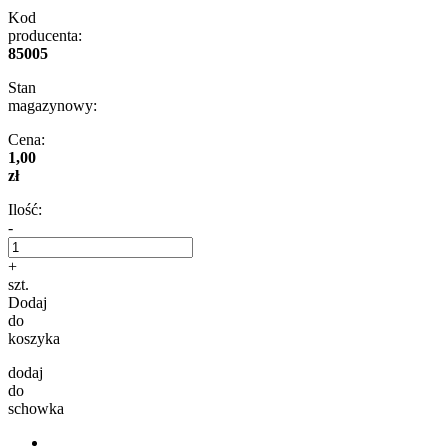
Kod
producenta:
85005
Stan
magazynowy:
Cena:
1,00
zł
Ilość:
-
+
szt.
Dodaj
do
koszyka
dodaj
do
schowka