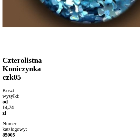
Czterolistna
Koniczynka
czk05
Koszt
wysyłki:
od
14,74
zł
Numer
katalogowy:
85005