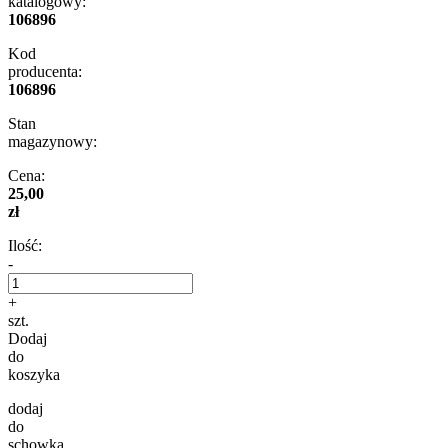
katalogowy:
106896
Kod
producenta:
106896
Stan
magazynowy:
Cena:
25,00
zł
Ilość:
-
+
szt.
Dodaj
do
koszyka
dodaj
do
schowka