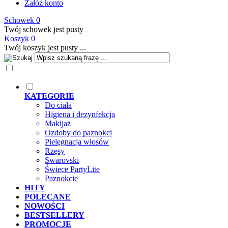
Załóż konto
Schowek
0
Twój schowek jest pusty
Koszyk
0
Twój koszyk jest pusty ...
KATEGORIE
Do ciała
Higiena i dezynfekcja
Makijaż
Ozdoby do paznokci
Pielęgnacja włosów
Rzęsy
Swarovski
Świece PartyLite
Paznokcie
HITY
POLECANE
NOWOŚCI
BESTSELLERY
PROMOCJE