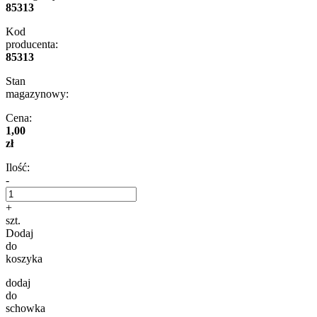
85313
Kod
producenta:
85313
Stan
magazynowy:
Cena:
1,00
zł
Ilość:
-
+
szt.
Dodaj
do
koszyka
dodaj
do
schowka