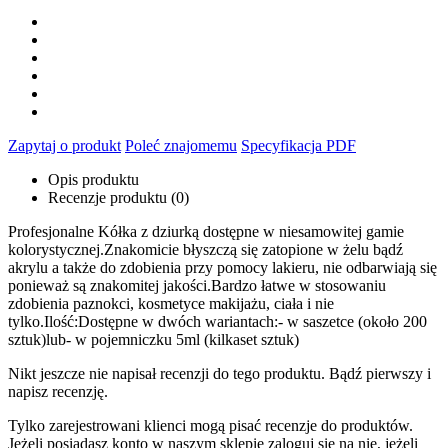
Zapytaj o produkt
Poleć znajomemu
Specyfikacja PDF
Opis produktu
Recenzje produktu (0)
Profesjonalne Kółka z dziurką dostępne w niesamowitej gamie
kolorystycznej.Znakomicie błyszczą się zatopione w żelu bądź
akrylu a także do zdobienia przy pomocy lakieru, nie odbarwiają się
ponieważ są znakomitej jakości.Bardzo łatwe w stosowaniu
zdobienia paznokci, kosmetyce makijażu, ciała i nie
tylko.Ilość:Dostępne w dwóch wariantach:- w saszetce (około 200
sztuk)lub- w pojemniczku 5ml (kilkaset sztuk)
Nikt jeszcze nie napisał recenzji do tego produktu. Bądź pierwszy i
napisz recenzję.
Tylko zarejestrowani klienci mogą pisać recenzje do produktów.
Jeżeli posiadasz konto w naszym sklepie zaloguj się na nie, jeżeli