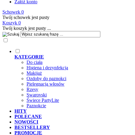
Załóż konto
Schowek
0
Twój schowek jest pusty
Koszyk
0
Twój koszyk jest pusty ...
KATEGORIE
Do ciała
Higiena i dezynfekcja
Makijaż
Ozdoby do paznokci
Pielęgnacja włosów
Rzęsy
Swarovski
Świece PartyLite
Paznokcie
HITY
POLECANE
NOWOŚCI
BESTSELLERY
PROMOCJE