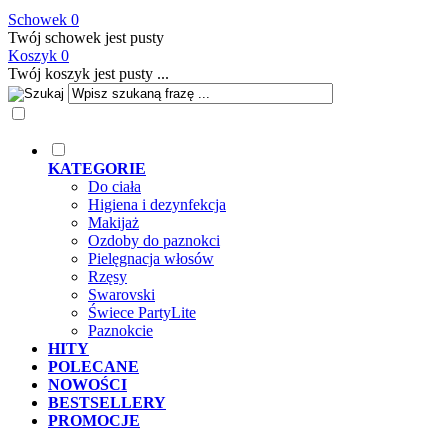
Schowek
0
Twój schowek jest pusty
Koszyk
0
Twój koszyk jest pusty ...
KATEGORIE
Do ciała
Higiena i dezynfekcja
Makijaż
Ozdoby do paznokci
Pielęgnacja włosów
Rzęsy
Swarovski
Świece PartyLite
Paznokcie
HITY
POLECANE
NOWOŚCI
BESTSELLERY
PROMOCJE