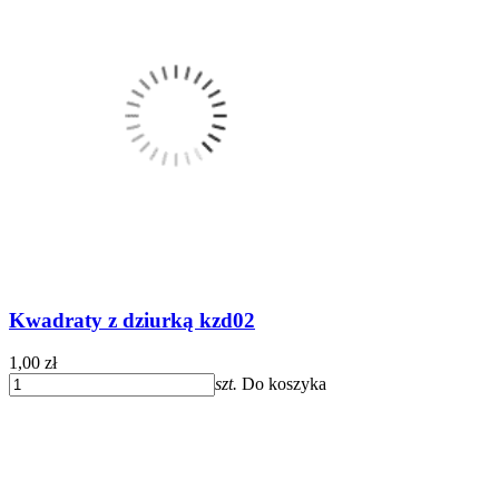
Kwadraty z dziurką kzd02
1,00 zł
szt.
Do koszyka