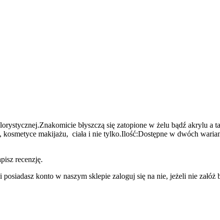
orystycznej.Znakomicie błyszczą się zatopione w żelu bądź akrylu a t
 kosmetyce makijażu, ciała i nie tylko.Ilość:Dostępne w dwóch warian
pisz recenzję.
 posiadasz konto w naszym sklepie zaloguj się na nie, jeżeli nie załóż b