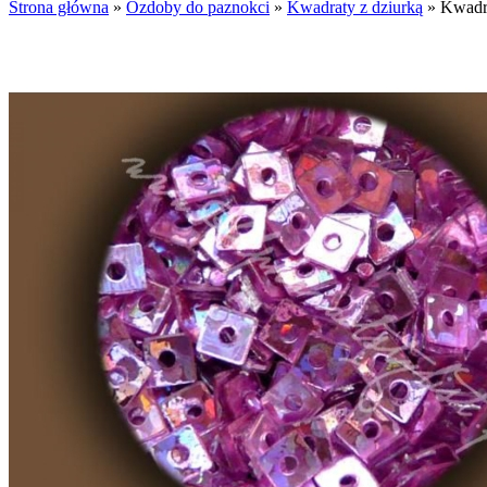
Strona główna
»
Ozdoby do paznokci
»
Kwadraty z dziurką
»
Kwadra