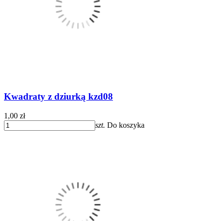
Kwadraty z dziurką kzd08
1,00 zł
szt.
Do koszyka