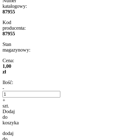
Numer
katalogowy:
87955
Kod
producenta:
87955
Stan
magazynowy:
Cena:
1,00
zł
Ilość:
-
+
szt.
Dodaj
do
koszyka
dodaj
do