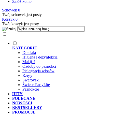
Załóż konto
Schowek
0
Twój schowek jest pusty
Koszyk
0
Twój koszyk jest pusty ...
KATEGORIE
Do ciała
Higiena i dezynfekcja
Makijaż
Ozdoby do paznokci
Pielęgnacja włosów
Rzęsy
Swarovski
Świece PartyLite
Paznokcie
HITY
POLECANE
NOWOŚCI
BESTSELLERY
PROMOCJE