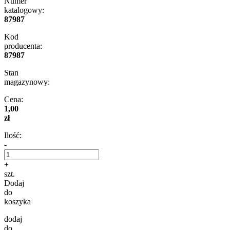
Numer
katalogowy:
87987
Kod
producenta:
87987
Stan
magazynowy:
Cena:
1,00
zł
Ilość:
-
+
szt.
Dodaj
do
koszyka
dodaj
do