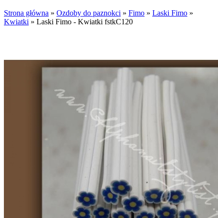
Strona główna
»
Ozdoby do paznokci
»
Fimo
»
Laski Fimo
»
Kwiatki
»
Laski Fimo - Kwiatki fstkC120