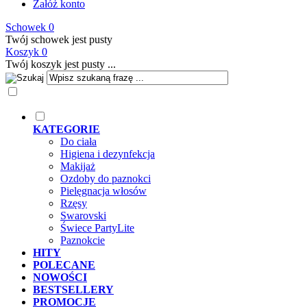
Załóż konto
Schowek
0
Twój schowek jest pusty
Koszyk
0
Twój koszyk jest pusty ...
KATEGORIE
Do ciała
Higiena i dezynfekcja
Makijaż
Ozdoby do paznokci
Pielęgnacja włosów
Rzęsy
Swarovski
Świece PartyLite
Paznokcie
HITY
POLECANE
NOWOŚCI
BESTSELLERY
PROMOCJE