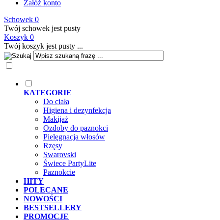
Załóż konto
Schowek
0
Twój schowek jest pusty
Koszyk
0
Twój koszyk jest pusty ...
KATEGORIE
Do ciała
Higiena i dezynfekcja
Makijaż
Ozdoby do paznokci
Pielęgnacja włosów
Rzęsy
Swarovski
Świece PartyLite
Paznokcie
HITY
POLECANE
NOWOŚCI
BESTSELLERY
PROMOCJE