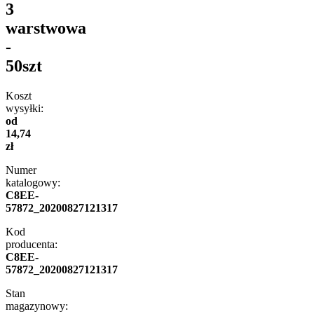
3
warstwowa
-
50szt
Koszt
wysyłki:
od
14,74
zł
Numer
katalogowy:
C8EE-
57872_20200827121317
Kod
producenta:
C8EE-
57872_20200827121317
Stan
magazynowy: