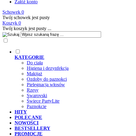
Załóż konto
Schowek
0
Twój schowek jest pusty
Koszyk
0
Twój koszyk jest pusty ...
KATEGORIE
Do ciała
Higiena i dezynfekcja
Makijaż
Ozdoby do paznokci
Pielęgnacja włosów
Rzęsy
Swarovski
Świece PartyLite
Paznokcie
HITY
POLECANE
NOWOŚCI
BESTSELLERY
PROMOCJE