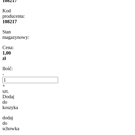
108217
Kod
producenta:
108217
Stan
magazynowy:
Cena:
1,00
zł
Ilość:
-
+
szt.
Dodaj
do
koszyka
dodaj
do
schowka