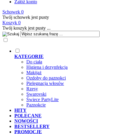
Załóż konto
Schowek
0
Twój schowek jest pusty
Koszyk
0
Twój koszyk jest pusty ...
KATEGORIE
Do ciała
Higiena i dezynfekcja
Makijaż
Ozdoby do paznokci
Pielęgnacja włosów
Rzęsy
Swarovski
Świece PartyLite
Paznokcie
HITY
POLECANE
NOWOŚCI
BESTSELLERY
PROMOCJE