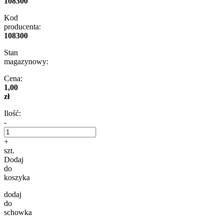
108300
Kod
producenta:
108300
Stan
magazynowy:
Cena:
1,00
zł
Ilość:
-
+
szt.
Dodaj
do
koszyka
dodaj
do
schowka