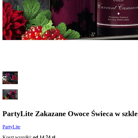
PartyLite Zakazane Owoce Świeca w szkl
PartyLite
Koszt wysyłki:
od 14,74 zł