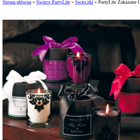
Strona główna
»
Świece PartyLite
»
Świeczki
»
PartyLite Zakazane