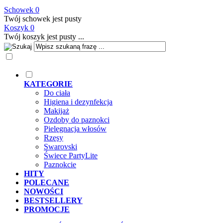
Schowek
0
Twój schowek jest pusty
Koszyk
0
Twój koszyk jest pusty ...
KATEGORIE
Do ciała
Higiena i dezynfekcja
Makijaż
Ozdoby do paznokci
Pielęgnacja włosów
Rzęsy
Swarovski
Świece PartyLite
Paznokcie
HITY
POLECANE
NOWOŚCI
BESTSELLERY
PROMOCJE