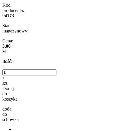
Kod
producenta:
94173
Stan
magazynowy:
Cena:
3,00
zł
Ilość:
-
+
szt.
Dodaj
do
koszyka
dodaj
do
schowka