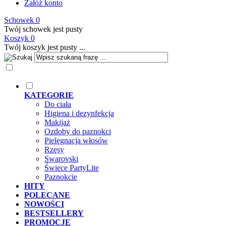
Załóż konto
Schowek
0
Twój schowek jest pusty
Koszyk
0
Twój koszyk jest pusty ...
KATEGORIE
Do ciała
Higiena i dezynfekcja
Makijaż
Ozdoby do paznokci
Pielęgnacja włosów
Rzęsy
Swarovski
Świece PartyLite
Paznokcie
HITY
POLECANE
NOWOŚCI
BESTSELLERY
PROMOCJE