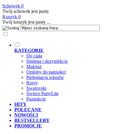
Schowek
0
Twój schowek jest pusty
Koszyk
0
Twój koszyk jest pusty ...
KATEGORIE
Do ciała
Higiena i dezynfekcja
Makijaż
Ozdoby do paznokci
Pielęgnacja włosów
Rzęsy
Swarovski
Świece PartyLite
Paznokcie
HITY
POLECANE
NOWOŚCI
BESTSELLERY
PROMOCJE