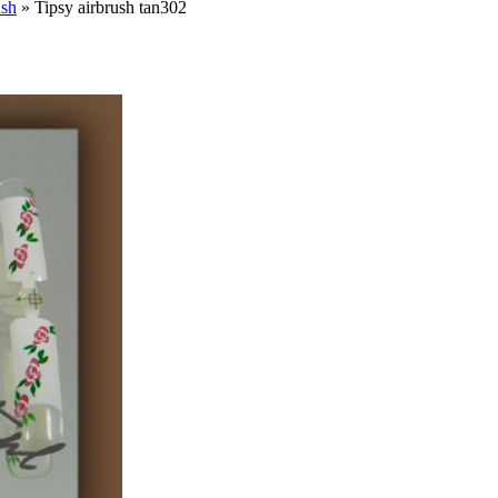
ush
»
Tipsy airbrush tan302