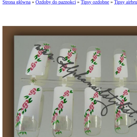
Strona główna
»
Ozdoby do paznokci
»
Tipsy ozdobne
»
Tipsy airbr