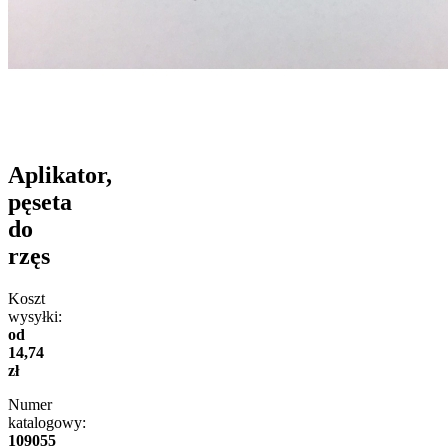
Aplikator,
pęseta
do
rzęs
Koszt
wysyłki:
od
14,74
zł
Numer
katalogowy:
109055