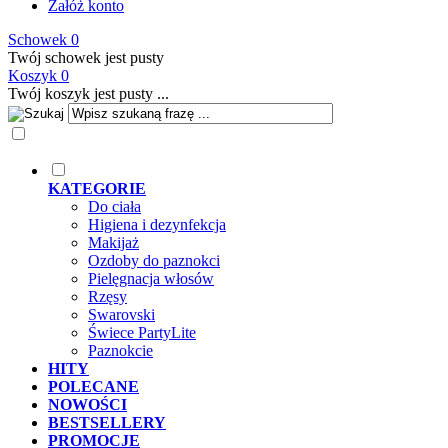
Załóż konto
Schowek
0
Twój schowek jest pusty
Koszyk
0
Twój koszyk jest pusty ...
KATEGORIE
Do ciała
Higiena i dezynfekcja
Makijaż
Ozdoby do paznokci
Pielęgnacja włosów
Rzęsy
Swarovski
Świece PartyLite
Paznokcie
HITY
POLECANE
NOWOŚCI
BESTSELLERY
PROMOCJE