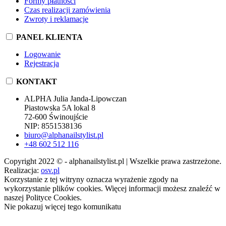
Formy płatności
Czas realizacji zamówienia
Zwroty i reklamacje
PANEL KLIENTA
Logowanie
Rejestracja
KONTAKT
ALPHA Julia Janda-Lipowczan
Piastowska 5A lokal 8
72-600 Świnoujście
NIP: 8551538136
biuro@alphanailstylist.pl
+48 602 512 116
Copyright 2022 © - alphanailstylist.pl | Wszelkie prawa zastrzeżone.
Realizacja:
osv.pl
Korzystanie z tej witryny oznacza wyrażenie zgody na
wykorzystanie plików cookies. Więcej informacji możesz znaleźć w
naszej Polityce Cookies.
Nie pokazuj więcej tego komunikatu