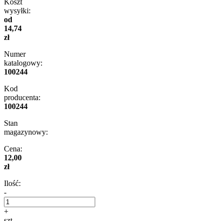
Koszt
wysyłki:
od
14,74
zł
Numer
katalogowy:
100244
Kod
producenta:
100244
Stan
magazynowy:
Cena:
12,00
zł
Ilość:
-
+
szt.