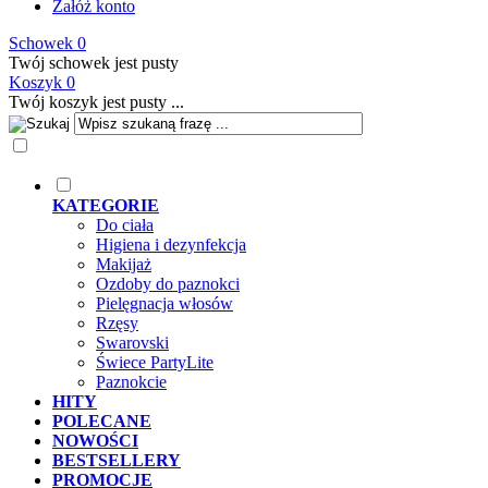
Załóż konto
Schowek
0
Twój schowek jest pusty
Koszyk
0
Twój koszyk jest pusty ...
KATEGORIE
Do ciała
Higiena i dezynfekcja
Makijaż
Ozdoby do paznokci
Pielęgnacja włosów
Rzęsy
Swarovski
Świece PartyLite
Paznokcie
HITY
POLECANE
NOWOŚCI
BESTSELLERY
PROMOCJE