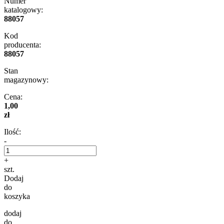
Numer
katalogowy:
88057
Kod
producenta:
88057
Stan
magazynowy:
Cena:
1,00
zł
Ilość:
-
+
szt.
Dodaj
do
koszyka
dodaj
do