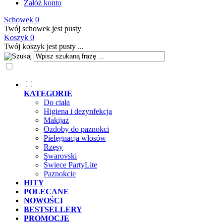
Załóż konto
Schowek
0
Twój schowek jest pusty
Koszyk
0
Twój koszyk jest pusty ...
KATEGORIE
Do ciała
Higiena i dezynfekcja
Makijaż
Ozdoby do paznokci
Pielęgnacja włosów
Rzęsy
Swarovski
Świece PartyLite
Paznokcie
HITY
POLECANE
NOWOŚCI
BESTSELLERY
PROMOCJE