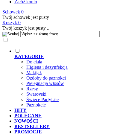
Załóż konto
Schowek
0
Twój schowek jest pusty
Koszyk
0
Twój koszyk jest pusty ...
KATEGORIE
Do ciała
Higiena i dezynfekcja
Makijaż
Ozdoby do paznokci
Pielęgnacja włosów
Rzęsy
Swarovski
Świece PartyLite
Paznokcie
HITY
POLECANE
NOWOŚCI
BESTSELLERY
PROMOCJE