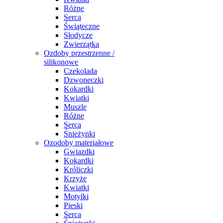
Różne
Serca
Świąteczne
Słodycze
Zwierzątka
Ozdoby przestrzenne /
silikonowe
Czekolada
Dzwoneczki
Kokardki
Kwiatki
Muszle
Różne
Serca
Śnieżynki
Ozodoby materiałowe
Gwiazdki
Kokardki
Króliczki
Krzyże
Kwiatki
Motylki
Pieski
Serca