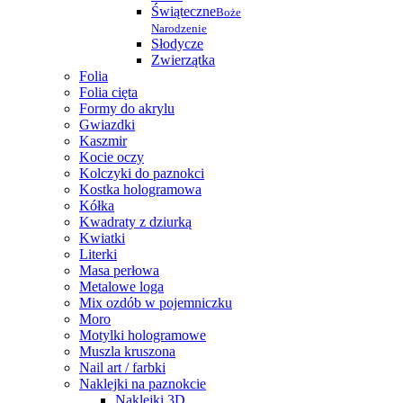
Świąteczne
Boże
Narodzenie
Słodycze
Zwierzątka
Folia
Folia cięta
Formy do akrylu
Gwiazdki
Kaszmir
Kocie oczy
Kolczyki do paznokci
Kostka hologramowa
Kółka
Kwadraty z dziurką
Kwiatki
Literki
Masa perłowa
Metalowe loga
Mix ozdób w pojemniczku
Moro
Motylki hologramowe
Muszla kruszona
Nail art / farbki
Naklejki na paznokcie
Naklejki 3D