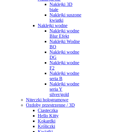
Naklejki 3D
białe
Naklejki suszone
kwiatki
Naklejki wodne
Naklejki wodne
Blur Efekt
Naklejki Wodne
BO
Naklejki wodne
DG
Naklejki wodne
F2
Naklejki wodne
seria B
Naklejki wodne
seria Y
silver/gold
Niteczki hologramowe
Ozdoby przestrzenne / 3D
Ciasteczka
Hello Kitty
Kokardki
Króliczki
Kwiatki