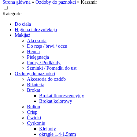
Strona główna
»
Ozdoby do paznokci
»
Kaszmir
Kategorie
Do ciała
Higiena i dezynfekcja
Makijaż
Akcesoria
Do rzęs / brwi / oczu
Henna
Pielęgnacja
Pudry / Podkłady
Szminki / Pomadki do ust
Ozdoby do paznokci
Akcesoria do ozdób
Biżuteria
Brokat
Brokat fluorescencyjny
Brokat kolorowy
Bulion
Crisp
Ćwieki
Cyrkonie
Klejnoty
okrągłe 1,4-1,5mm