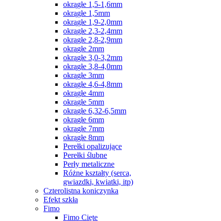
okrągłe 1,5-1,6mm
okrągłe 1,5mm
okrągłe 1,9-2,0mm
okrągłe 2,3-2,4mm
okrągłe 2,8-2,9mm
okrągłe 2mm
okrągłe 3,0-3,2mm
okrągłe 3,8-4,0mm
okrągłe 3mm
okrągłe 4,6-4,8mm
okrągłe 4mm
okrągłe 5mm
okrągłe 6,32-6,5mm
okrągłe 6mm
okrągłe 7mm
okrągłe 8mm
Perełki opalizujące
Perełki ślubne
Perły metaliczne
Różne kształty (serca,
gwiazdki, kwiatki, itp)
Czterolistna koniczynka
Efekt szkła
Fimo
Fimo Cięte