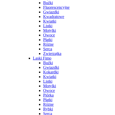
Buźki
Fluorescencyjne
Gwiazdki
Kwadratowe
Kwiatki
Listki
Motylki
Owoce
Płatki
Różne
Serca
Zwierzątka
Laski Fimo
Buźki
Gwiazdki
Kokardki
Kwiatki
Listki
Motylki
Owoce
Piórka
Płatki
Różne
Rybki
Serca