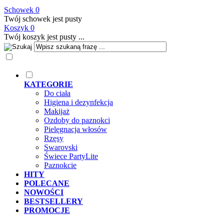
Schowek
0
Twój schowek jest pusty
Koszyk
0
Twój koszyk jest pusty ...
KATEGORIE
Do ciała
Higiena i dezynfekcja
Makijaż
Ozdoby do paznokci
Pielęgnacja włosów
Rzęsy
Swarovski
Świece PartyLite
Paznokcie
HITY
POLECANE
NOWOŚCI
BESTSELLERY
PROMOCJE