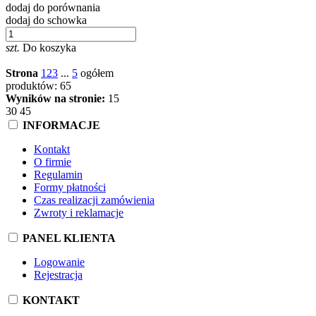
dodaj do porównania
dodaj do schowka
szt.
Do koszyka
Strona
1
2
3
...
5
ogółem
produktów: 65
Wyników na stronie:
15
30
45
INFORMACJE
Kontakt
O firmie
Regulamin
Formy płatności
Czas realizacji zamówienia
Zwroty i reklamacje
PANEL KLIENTA
Logowanie
Rejestracja
KONTAKT