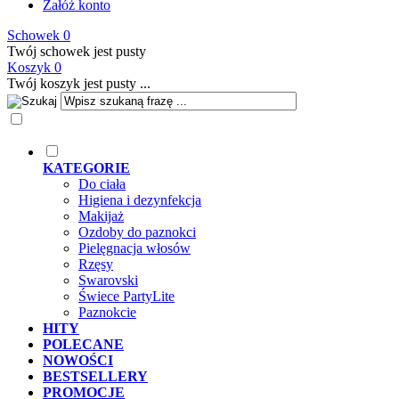
Załóż konto
Schowek
0
Twój schowek jest pusty
Koszyk
0
Twój koszyk jest pusty ...
KATEGORIE
Do ciała
Higiena i dezynfekcja
Makijaż
Ozdoby do paznokci
Pielęgnacja włosów
Rzęsy
Swarovski
Świece PartyLite
Paznokcie
HITY
POLECANE
NOWOŚCI
BESTSELLERY
PROMOCJE