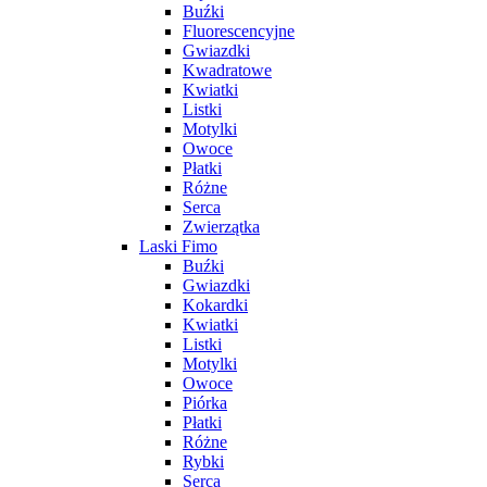
Buźki
Fluorescencyjne
Gwiazdki
Kwadratowe
Kwiatki
Listki
Motylki
Owoce
Płatki
Różne
Serca
Zwierzątka
Laski Fimo
Buźki
Gwiazdki
Kokardki
Kwiatki
Listki
Motylki
Owoce
Piórka
Płatki
Różne
Rybki
Serca