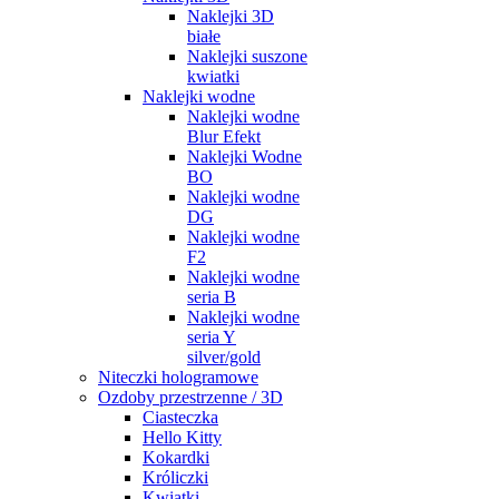
Naklejki 3D
białe
Naklejki suszone
kwiatki
Naklejki wodne
Naklejki wodne
Blur Efekt
Naklejki Wodne
BO
Naklejki wodne
DG
Naklejki wodne
F2
Naklejki wodne
seria B
Naklejki wodne
seria Y
silver/gold
Niteczki hologramowe
Ozdoby przestrzenne / 3D
Ciasteczka
Hello Kitty
Kokardki
Króliczki
Kwiatki