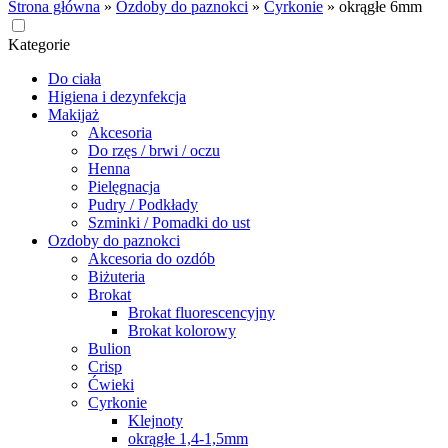
Strona główna
»
Ozdoby do paznokci
»
Cyrkonie
»
okrągłe 6mm
Kategorie
Do ciała
Higiena i dezynfekcja
Makijaż
Akcesoria
Do rzęs / brwi / oczu
Henna
Pielęgnacja
Pudry / Podkłady
Szminki / Pomadki do ust
Ozdoby do paznokci
Akcesoria do ozdób
Biżuteria
Brokat
Brokat fluorescencyjny
Brokat kolorowy
Bulion
Crisp
Ćwieki
Cyrkonie
Klejnoty
okrągłe 1,4-1,5mm