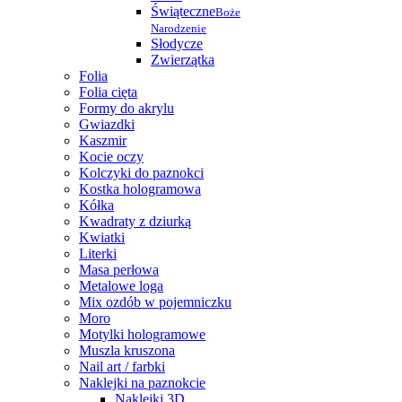
Świąteczne
Boże
Narodzenie
Słodycze
Zwierzątka
Folia
Folia cięta
Formy do akrylu
Gwiazdki
Kaszmir
Kocie oczy
Kolczyki do paznokci
Kostka hologramowa
Kółka
Kwadraty z dziurką
Kwiatki
Literki
Masa perłowa
Metalowe loga
Mix ozdób w pojemniczku
Moro
Motylki hologramowe
Muszla kruszona
Nail art / farbki
Naklejki na paznokcie
Naklejki 3D