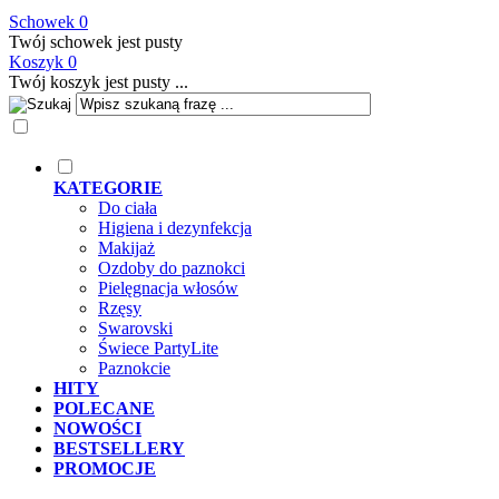
Schowek
0
Twój schowek jest pusty
Koszyk
0
Twój koszyk jest pusty ...
KATEGORIE
Do ciała
Higiena i dezynfekcja
Makijaż
Ozdoby do paznokci
Pielęgnacja włosów
Rzęsy
Swarovski
Świece PartyLite
Paznokcie
HITY
POLECANE
NOWOŚCI
BESTSELLERY
PROMOCJE