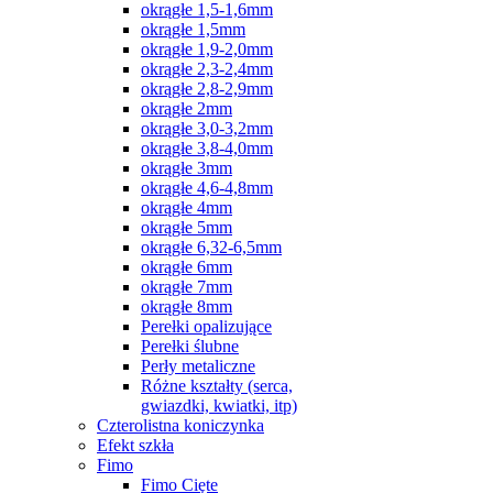
okrągłe 1,5-1,6mm
okrągłe 1,5mm
okrągłe 1,9-2,0mm
okrągłe 2,3-2,4mm
okrągłe 2,8-2,9mm
okrągłe 2mm
okrągłe 3,0-3,2mm
okrągłe 3,8-4,0mm
okrągłe 3mm
okrągłe 4,6-4,8mm
okrągłe 4mm
okrągłe 5mm
okrągłe 6,32-6,5mm
okrągłe 6mm
okrągłe 7mm
okrągłe 8mm
Perełki opalizujące
Perełki ślubne
Perły metaliczne
Różne kształty (serca,
gwiazdki, kwiatki, itp)
Czterolistna koniczynka
Efekt szkła
Fimo
Fimo Cięte