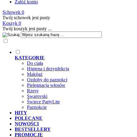
Załóż konto
Schowek
0
Twój schowek jest pusty
Koszyk
0
Twój koszyk jest pusty ...
KATEGORIE
Do ciała
Higiena i dezynfekcja
Makijaż
Ozdoby do paznokci
Pielęgnacja włosów
Rzęsy
Swarovski
Świece PartyLite
Paznokcie
HITY
POLECANE
NOWOŚCI
BESTSELLERY
PROMOCJE