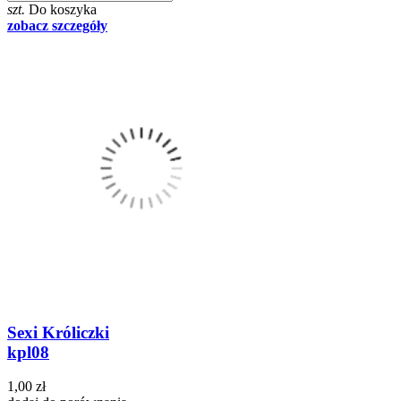
szt.
Do koszyka
zobacz szczegóły
Sexi Króliczki
kpl08
1,00 zł