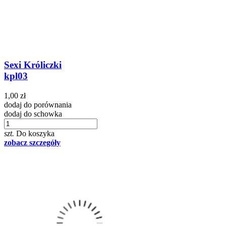
Sexi Króliczki
kpl03
1,00 zł
dodaj do porównania
dodaj do schowka
szt.
Do koszyka
zobacz szczegóły