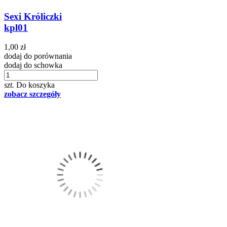
Sexi Króliczki
kpl01
1,00 zł
dodaj do porównania
dodaj do schowka
szt.
Do koszyka
zobacz szczegóły