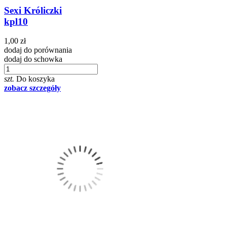
Sexi Króliczki
kpl10
1,00 zł
dodaj do porównania
dodaj do schowka
szt.
Do koszyka
zobacz szczegóły