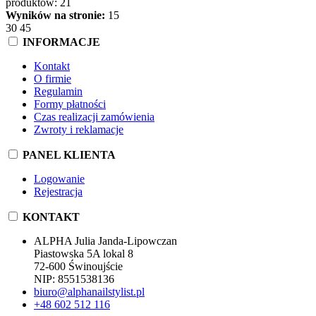
produktów: 21
Wyników na stronie:
15
30
45
INFORMACJE
Kontakt
O firmie
Regulamin
Formy płatności
Czas realizacji zamówienia
Zwroty i reklamacje
PANEL KLIENTA
Logowanie
Rejestracja
KONTAKT
ALPHA Julia Janda-Lipowczan
Piastowska 5A lokal 8
72-600 Świnoujście
NIP: 8551538136
biuro@alphanailstylist.pl
+48 602 512 116