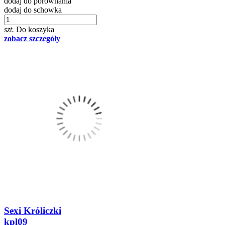
dodaj do porównania
dodaj do schowka
szt.
Do koszyka
zobacz szczegóły
Sexi Króliczki
kpl09