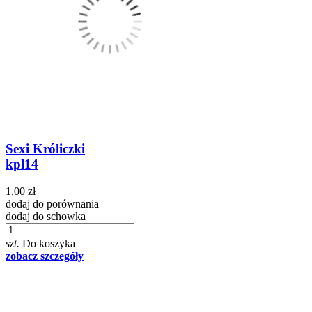
Sexi Króliczki
kpl14
1,00 zł
dodaj do porównania
dodaj do schowka
szt.
Do koszyka
zobacz szczegóły