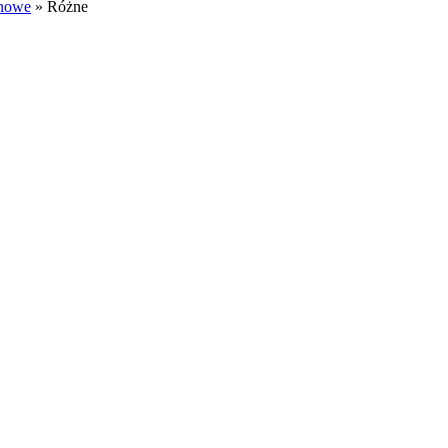
onowe
»
Różne