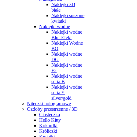
Naklejki 3D
białe
Naklejki suszone
kwiatki
Naklejki wodne
Naklejki wodne
Blur Efekt
Naklejki Wodne
BO
Naklejki wodne
DG
Naklejki wodne
F2
Naklejki wodne
seria B
Naklejki wodne
seria Y
silver/gold
Niteczki hologramowe
Ozdoby przestrzenne / 3D
Ciasteczka
Hello Kitty
Kokardki
Króliczki
Kwiatki