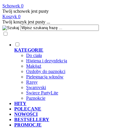
Schowek
0
Twój schowek jest pusty
Koszyk
0
Twój koszyk jest pusty ...
KATEGORIE
Do ciała
Higiena i dezynfekcja
Makijaż
Ozdoby do paznokci
Pielęgnacja włosów
Rzęsy
Swarovski
Świece PartyLite
Paznokcie
HITY
POLECANE
NOWOŚCI
BESTSELLERY
PROMOCJE