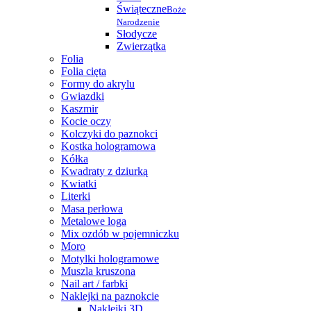
Świąteczne
Boże
Narodzenie
Słodycze
Zwierzątka
Folia
Folia cięta
Formy do akrylu
Gwiazdki
Kaszmir
Kocie oczy
Kolczyki do paznokci
Kostka hologramowa
Kółka
Kwadraty z dziurką
Kwiatki
Literki
Masa perłowa
Metalowe loga
Mix ozdób w pojemniczku
Moro
Motylki hologramowe
Muszla kruszona
Nail art / farbki
Naklejki na paznokcie
Naklejki 3D