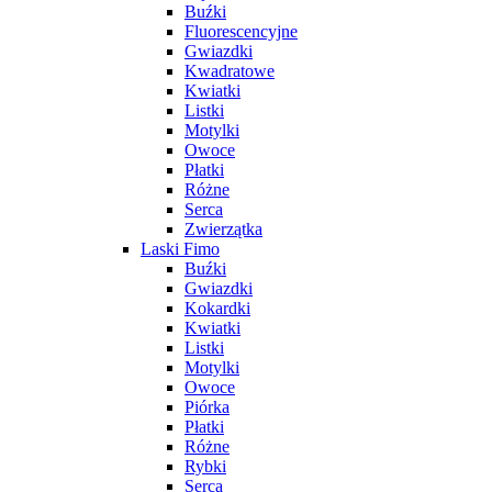
Buźki
Fluorescencyjne
Gwiazdki
Kwadratowe
Kwiatki
Listki
Motylki
Owoce
Płatki
Różne
Serca
Zwierzątka
Laski Fimo
Buźki
Gwiazdki
Kokardki
Kwiatki
Listki
Motylki
Owoce
Piórka
Płatki
Różne
Rybki
Serca