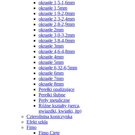
okrągłe 1,5-1,6mm
okrągłe 1,5mm
okrągłe 1,9-2,0mm
okrągłe 2,3-2,4mm
okrągłe 2,8-2,9mm
okrągłe 2mm
okrągłe 3,0-3,2mm
okrągłe 3,8-4,0mm
okrągłe 3mm
okrągłe 4,6-4,8mm
okrągłe 4mm
okrągłe 5mm
okrągłe 6,32-6,5mm
okrągłe 6mm
okrągłe 7mm
okrągłe 8mm
Perełki opalizujące
Perełki ślubne
Perły metaliczne
Różne kształty (serca,
gwiazdki, kwiatki, itp)
Czterolistna koniczynka
Efekt szkła
Fimo
Fimo Cięte