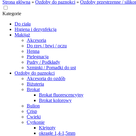
Strona główna
»
Ozdoby do paznokci
»
Ozdoby przestrzenne / silik
Kategorie
Do ciała
Higiena i dezynfekcja
Makijaż
Akcesoria
Do rzęs / brwi / oczu
Henna
Pielęgnacja
Pudry / Podkłady
Szminki / Pomadki do ust
Ozdoby do paznokci
Akcesoria do ozdób
Biżuteria
Brokat
Brokat fluorescencyjny
Brokat kolorowy
Bulion
Crisp
Ćwieki
Cyrkonie
Klejnoty
okrągłe 1,4-1,5mm