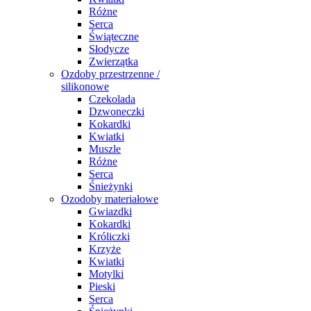
Różne
Serca
Świąteczne
Słodycze
Zwierzątka
Ozdoby przestrzenne /
silikonowe
Czekolada
Dzwoneczki
Kokardki
Kwiatki
Muszle
Różne
Serca
Śnieżynki
Ozodoby materiałowe
Gwiazdki
Kokardki
Króliczki
Krzyże
Kwiatki
Motylki
Pieski
Serca