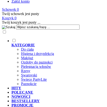
Załóż konto
Schowek
0
Twój schowek jest pusty
Koszyk
0
Twój koszyk jest pusty ...
KATEGORIE
Do ciała
Higiena i dezynfekcja
Makijaż
Ozdoby do paznokci
Pielęgnacja włosów
Rzęsy
Swarovski
Świece PartyLite
Paznokcie
HITY
POLECANE
NOWOŚCI
BESTSELLERY
PROMOCJE