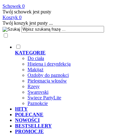
Schowek
0
Twój schowek jest pusty
Koszyk
0
Twój koszyk jest pusty ...
KATEGORIE
Do ciała
Higiena i dezynfekcja
Makijaż
Ozdoby do paznokci
Pielęgnacja włosów
Rzęsy
Swarovski
Świece PartyLite
Paznokcie
HITY
POLECANE
NOWOŚCI
BESTSELLERY
PROMOCJE