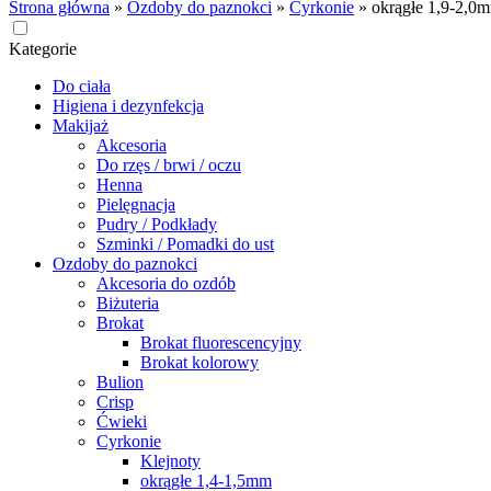
Strona główna
»
Ozdoby do paznokci
»
Cyrkonie
»
okrągłe 1,9-2,0
Kategorie
Do ciała
Higiena i dezynfekcja
Makijaż
Akcesoria
Do rzęs / brwi / oczu
Henna
Pielęgnacja
Pudry / Podkłady
Szminki / Pomadki do ust
Ozdoby do paznokci
Akcesoria do ozdób
Biżuteria
Brokat
Brokat fluorescencyjny
Brokat kolorowy
Bulion
Crisp
Ćwieki
Cyrkonie
Klejnoty
okrągłe 1,4-1,5mm