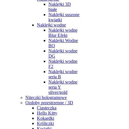
Naklejki 3D
białe
Naklejki suszone
kwiatki
Naklejki wodne
Naklejki wodne
Blur Efekt
Naklejki Wodne
BO
Naklejki wodne
DG
Naklejki wodne
F2
Naklejki wodne
seria B
Naklejki wodne
seria Y
silver/gold
Niteczki hologramowe
Ozdoby przestrzenne / 3D
Ciasteczka
Hello Kitty
Kokardki
Króliczki
Kwiatki