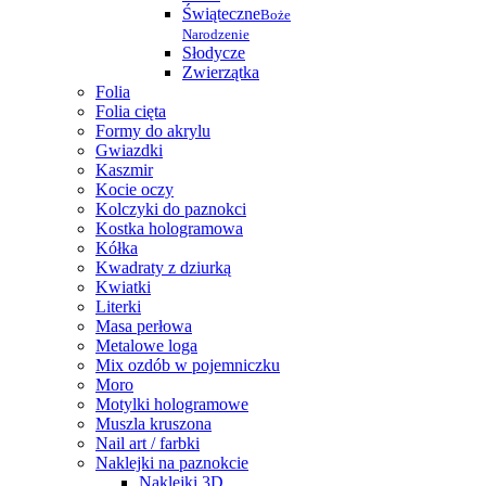
Świąteczne
Boże
Narodzenie
Słodycze
Zwierzątka
Folia
Folia cięta
Formy do akrylu
Gwiazdki
Kaszmir
Kocie oczy
Kolczyki do paznokci
Kostka hologramowa
Kółka
Kwadraty z dziurką
Kwiatki
Literki
Masa perłowa
Metalowe loga
Mix ozdób w pojemniczku
Moro
Motylki hologramowe
Muszla kruszona
Nail art / farbki
Naklejki na paznokcie
Naklejki 3D