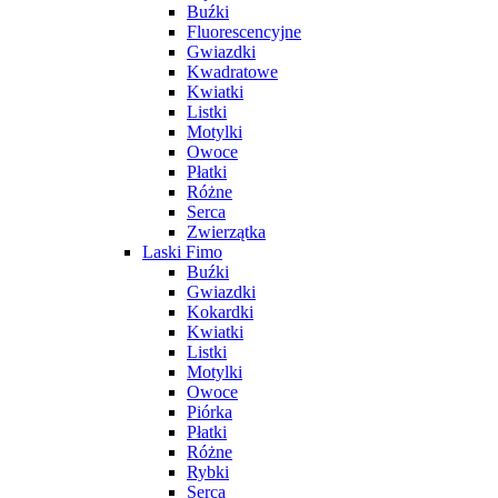
Buźki
Fluorescencyjne
Gwiazdki
Kwadratowe
Kwiatki
Listki
Motylki
Owoce
Płatki
Różne
Serca
Zwierzątka
Laski Fimo
Buźki
Gwiazdki
Kokardki
Kwiatki
Listki
Motylki
Owoce
Piórka
Płatki
Różne
Rybki
Serca