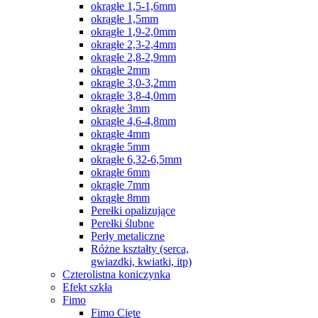
okrągłe 1,5-1,6mm
okrągłe 1,5mm
okrągłe 1,9-2,0mm
okrągłe 2,3-2,4mm
okrągłe 2,8-2,9mm
okrągłe 2mm
okrągłe 3,0-3,2mm
okrągłe 3,8-4,0mm
okrągłe 3mm
okrągłe 4,6-4,8mm
okrągłe 4mm
okrągłe 5mm
okrągłe 6,32-6,5mm
okrągłe 6mm
okrągłe 7mm
okrągłe 8mm
Perełki opalizujące
Perełki ślubne
Perły metaliczne
Różne kształty (serca,
gwiazdki, kwiatki, itp)
Czterolistna koniczynka
Efekt szkła
Fimo
Fimo Cięte