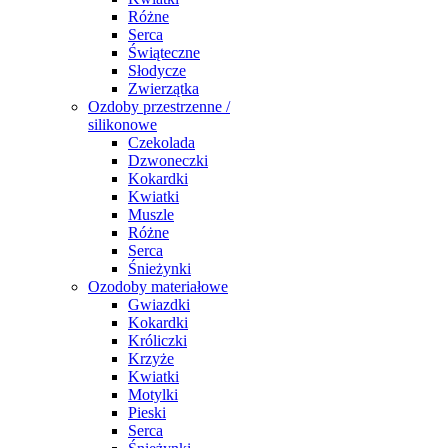
Różne
Serca
Świąteczne
Słodycze
Zwierzątka
Ozdoby przestrzenne /
silikonowe
Czekolada
Dzwoneczki
Kokardki
Kwiatki
Muszle
Różne
Serca
Śnieżynki
Ozodoby materiałowe
Gwiazdki
Kokardki
Króliczki
Krzyże
Kwiatki
Motylki
Pieski
Serca