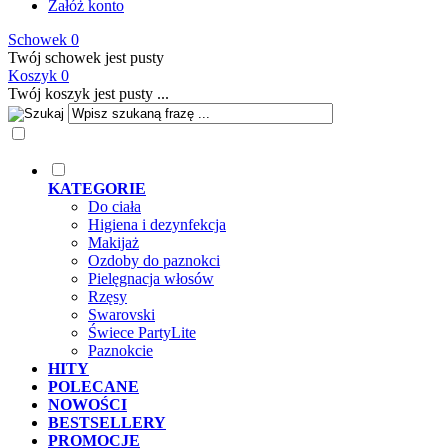
Załóż konto
Schowek
0
Twój schowek jest pusty
Koszyk
0
Twój koszyk jest pusty ...
KATEGORIE
Do ciała
Higiena i dezynfekcja
Makijaż
Ozdoby do paznokci
Pielęgnacja włosów
Rzęsy
Swarovski
Świece PartyLite
Paznokcie
HITY
POLECANE
NOWOŚCI
BESTSELLERY
PROMOCJE