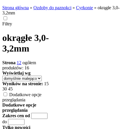
Strona główna
»
Ozdoby do paznokci
»
Cyrkonie
»
okrągłe 3,0-
3,2mm
Filtry
okrągłe 3,0-
3,2mm
Strona
1
2
ogółem
produktów: 16
Wyświetlaj wg
Wyników na stronie:
15
30
45
Dodatkowe opcje
przeglądania
Dodatkowe opcje
przeglądania
Zakres cen od
do
Tylko nowości