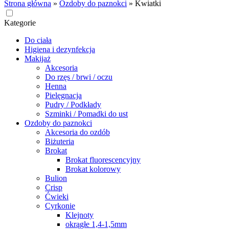
Strona główna
»
Ozdoby do paznokci
»
Kwiatki
Kategorie
Do ciała
Higiena i dezynfekcja
Makijaż
Akcesoria
Do rzęs / brwi / oczu
Henna
Pielęgnacja
Pudry / Podkłady
Szminki / Pomadki do ust
Ozdoby do paznokci
Akcesoria do ozdób
Biżuteria
Brokat
Brokat fluorescencyjny
Brokat kolorowy
Bulion
Crisp
Ćwieki
Cyrkonie
Klejnoty
okrągłe 1,4-1,5mm