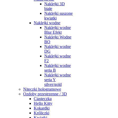
Naklejki 3D
białe
Naklejki suszone
kwiatki
Naklejki wodne
Naklejki wodne
Blur Efekt
Naklejki Wodne
BO
Naklejki wodne
DG
Naklejki wodne
F2
Naklejki wodne
seria B
Naklejki wodne
seria Y
silver/gold
Niteczki hologramowe
Ozdoby przestrzenne / 3D
Ciasteczka
Hello Kitty
Kokardki
Króliczki
Kwiatki