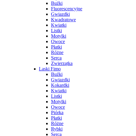
Buźki
Fluorescencyjne
Gwiazdki
Kwadratowe
Kwiatki
Listki
Motylki
Owoce
Płatki
Różne
Serca
Zwierzątka
Laski Fimo
Buźki
Gwiazdki
Kokardki
Kwiatki
Listki
Motylki
Owoce
Piórka
Płatki
Różne
Rybki
Serca