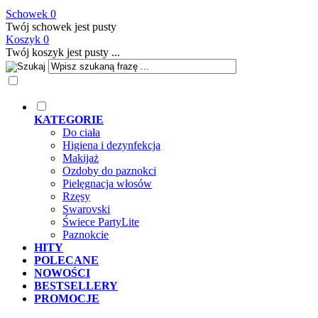
Schowek
0
Twój schowek jest pusty
Koszyk
0
Twój koszyk jest pusty ...
KATEGORIE
Do ciała
Higiena i dezynfekcja
Makijaż
Ozdoby do paznokci
Pielęgnacja włosów
Rzęsy
Swarovski
Świece PartyLite
Paznokcie
HITY
POLECANE
NOWOŚCI
BESTSELLERY
PROMOCJE