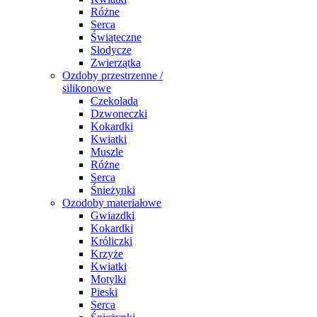
Różne
Serca
Świąteczne
Słodycze
Zwierzątka
Ozdoby przestrzenne /
silikonowe
Czekolada
Dzwoneczki
Kokardki
Kwiatki
Muszle
Różne
Serca
Śnieżynki
Ozodoby materiałowe
Gwiazdki
Kokardki
Króliczki
Krzyże
Kwiatki
Motylki
Pieski
Serca