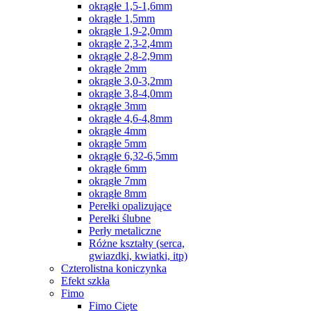
okrągłe 1,5-1,6mm
okrągłe 1,5mm
okrągłe 1,9-2,0mm
okrągłe 2,3-2,4mm
okrągłe 2,8-2,9mm
okrągłe 2mm
okrągłe 3,0-3,2mm
okrągłe 3,8-4,0mm
okrągłe 3mm
okrągłe 4,6-4,8mm
okrągłe 4mm
okrągłe 5mm
okrągłe 6,32-6,5mm
okrągłe 6mm
okrągłe 7mm
okrągłe 8mm
Perełki opalizujące
Perełki ślubne
Perły metaliczne
Różne kształty (serca,
gwiazdki, kwiatki, itp)
Czterolistna koniczynka
Efekt szkła
Fimo
Fimo Cięte