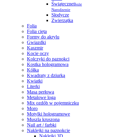
Świąteczne
Boże
Narodzenie
Słodycze
Zwierzątka
Folia
Folia cięta
Formy do akrylu
Gwiazdki
Kaszmir
Kocie oczy
Kolczyki do paznokci
Kostka hologramowa
Kółka
Kwadraty z dziurką
Kwiatki
Literki
Masa perłowa
Metalowe loga
Mix ozdób w pojemniczku
Moro
Motylki hologramowe
Muszla kruszona
Nail art / farbki
Naklejki na paznokcie
Naklejki 3D