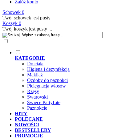
Załóż konto
Schowek
0
Twój schowek jest pusty
Koszyk
0
Twój koszyk jest pusty ...
KATEGORIE
Do ciała
Higiena i dezynfekcja
Makijaż
Ozdoby do paznokci
Pielęgnacja włosów
Rzęsy
Swarovski
Świece PartyLite
Paznokcie
HITY
POLECANE
NOWOŚCI
BESTSELLERY
PROMOCJE