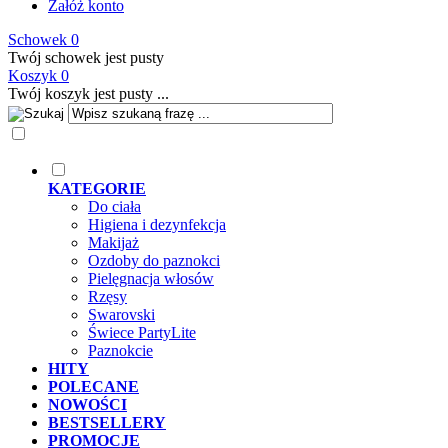
Załóż konto
Schowek
0
Twój schowek jest pusty
Koszyk
0
Twój koszyk jest pusty ...
KATEGORIE
Do ciała
Higiena i dezynfekcja
Makijaż
Ozdoby do paznokci
Pielęgnacja włosów
Rzęsy
Swarovski
Świece PartyLite
Paznokcie
HITY
POLECANE
NOWOŚCI
BESTSELLERY
PROMOCJE