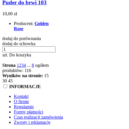
Puder do brwi 103
10,00 zł
Producent:
Golden
Rose
dodaj do porównania
dodaj do schowka
szt.
Do koszyka
Strona
1
2
3
4
...
8
ogółem
produktów: 116
Wyników na stronie:
15
30
45
INFORMACJE
Kontakt
O firmie
Regulamin
Formy płatności
Czas realizacji zamówienia
Zwroty i reklamacje