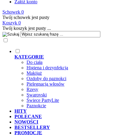
Załóż konto
Schowek
0
Twój schowek jest pusty
Koszyk
0
Twój koszyk jest pusty ...
KATEGORIE
Do ciała
Higiena i dezynfekcja
Makijaż
Ozdoby do paznokci
Pielęgnacja włosów
Rzęsy
Swarovski
Świece PartyLite
Paznokcie
HITY
POLECANE
NOWOŚCI
BESTSELLERY
PROMOCJE